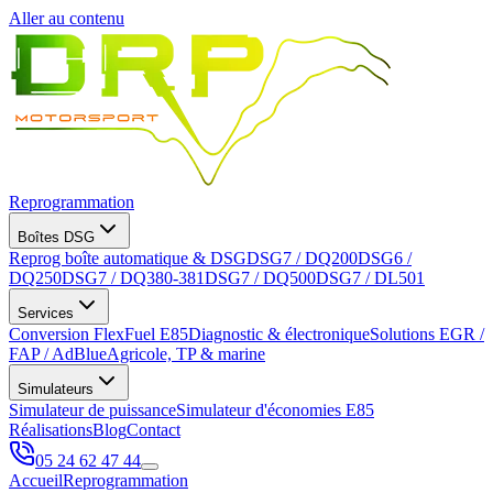
Aller au contenu
Reprogrammation
Boîtes DSG
Reprog boîte automatique & DSG
DSG7 / DQ200
DSG6 /
DQ250
DSG7 / DQ380-381
DSG7 / DQ500
DSG7 / DL501
Services
Conversion FlexFuel E85
Diagnostic & électronique
Solutions EGR /
FAP / AdBlue
Agricole, TP & marine
Simulateurs
Simulateur de puissance
Simulateur d'économies E85
Réalisations
Blog
Contact
05 24 62 47 44
Accueil
Reprogrammation