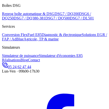
Boîtes DSG
Reprog boîte automatique & DSG
DSG7 / DQ200
DSG6 /
DQ250
DSG7 / DQ380-381
DSG7 / DQ500
DSG7 / DL501
Services
Conversion FlexFuel E85
Diagnostic & électronique
Solutions EGR /
FAP / AdBlue
Agricole, TP & marine
Simulateurs
Simulateur de puissance
Simulateur d'économies E85
Réalisations
Blog
Contact
05 24 62 47 44
Lun-Ven · 09h00-17h30