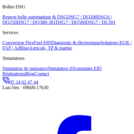
Boîtes DSG
Reprog boîte automatique & DSG
DSG7 / DQ200
DSG6 /
DQ250
DSG7 / DQ380-381
DSG7 / DQ500
DSG7 / DL501
Services
Conversion FlexFuel E85
Diagnostic & électronique
Solutions EGR /
FAP / AdBlue
Agricole, TP & marine
Simulateurs
Simulateur de puissance
Simulateur d'économies E85
Réalisations
Blog
Contact
05 24 62 47 44
Lun-Ven · 09h00-17h30