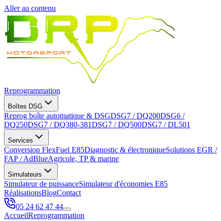
Aller au contenu
Reprogrammation
Boîtes DSG
Reprog boîte automatique & DSG
DSG7 / DQ200
DSG6 /
DQ250
DSG7 / DQ380-381
DSG7 / DQ500
DSG7 / DL501
Services
Conversion FlexFuel E85
Diagnostic & électronique
Solutions EGR /
FAP / AdBlue
Agricole, TP & marine
Simulateurs
Simulateur de puissance
Simulateur d'économies E85
Réalisations
Blog
Contact
05 24 62 47 44
Accueil
Reprogrammation