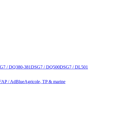
G7 / DQ380-381
DSG7 / DQ500
DSG7 / DL501
 FAP / AdBlue
Agricole, TP & marine