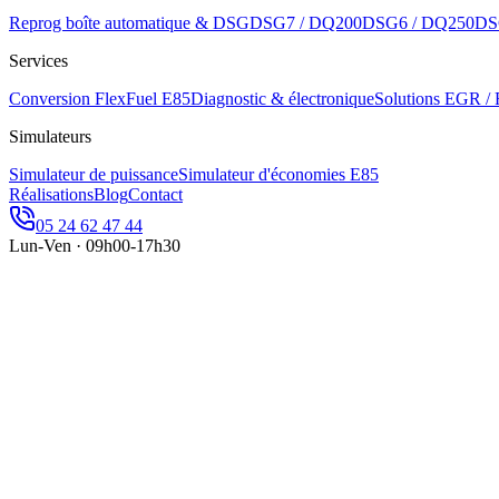
Reprog boîte automatique & DSG
DSG7 / DQ200
DSG6 / DQ250
DS
Services
Conversion FlexFuel E85
Diagnostic & électronique
Solutions EGR /
Simulateurs
Simulateur de puissance
Simulateur d'économies E85
Réalisations
Blog
Contact
05 24 62 47 44
Lun-Ven · 09h00-17h30