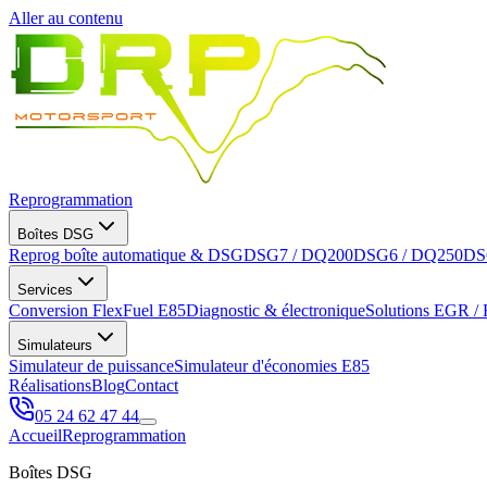
Aller au contenu
Reprogrammation
Boîtes DSG
Reprog boîte automatique & DSG
DSG7 / DQ200
DSG6 / DQ250
DS
Services
Conversion FlexFuel E85
Diagnostic & électronique
Solutions EGR /
Simulateurs
Simulateur de puissance
Simulateur d'économies E85
Réalisations
Blog
Contact
05 24 62 47 44
Accueil
Reprogrammation
Boîtes DSG