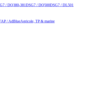
G7 / DQ380-381
DSG7 / DQ500
DSG7 / DL501
 FAP / AdBlue
Agricole, TP & marine