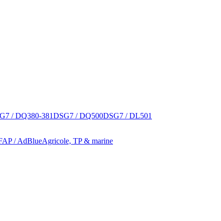
G7 / DQ380-381
DSG7 / DQ500
DSG7 / DL501
 FAP / AdBlue
Agricole, TP & marine