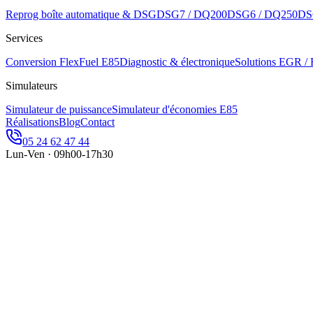
Reprog boîte automatique & DSG
DSG7 / DQ200
DSG6 / DQ250
DS
Services
Conversion FlexFuel E85
Diagnostic & électronique
Solutions EGR /
Simulateurs
Simulateur de puissance
Simulateur d'économies E85
Réalisations
Blog
Contact
05 24 62 47 44
Lun-Ven · 09h00-17h30