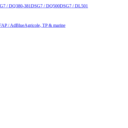
G7 / DQ380-381
DSG7 / DQ500
DSG7 / DL501
 FAP / AdBlue
Agricole, TP & marine