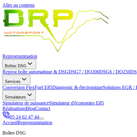
Aller au contenu
Reprogrammation
Boîtes DSG
Reprog boîte automatique & DSG
DSG7 / DQ200
DSG6 / DQ250
DS
Services
Conversion FlexFuel E85
Diagnostic & électronique
Solutions EGR /
Simulateurs
Simulateur de puissance
Simulateur d'économies E85
Réalisations
Blog
Contact
05 24 62 47 44
Accueil
Reprogrammation
Boîtes DSG