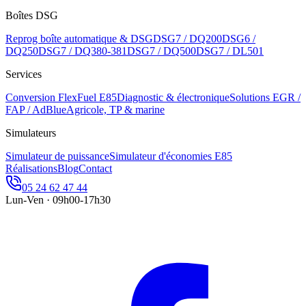
Boîtes DSG
Reprog boîte automatique & DSG
DSG7 / DQ200
DSG6 /
DQ250
DSG7 / DQ380-381
DSG7 / DQ500
DSG7 / DL501
Services
Conversion FlexFuel E85
Diagnostic & électronique
Solutions EGR /
FAP / AdBlue
Agricole, TP & marine
Simulateurs
Simulateur de puissance
Simulateur d'économies E85
Réalisations
Blog
Contact
05 24 62 47 44
Lun-Ven · 09h00-17h30