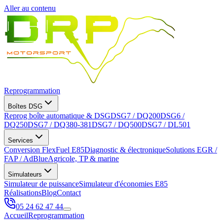
Aller au contenu
Reprogrammation
Boîtes DSG
Reprog boîte automatique & DSG
DSG7 / DQ200
DSG6 /
DQ250
DSG7 / DQ380-381
DSG7 / DQ500
DSG7 / DL501
Services
Conversion FlexFuel E85
Diagnostic & électronique
Solutions EGR /
FAP / AdBlue
Agricole, TP & marine
Simulateurs
Simulateur de puissance
Simulateur d'économies E85
Réalisations
Blog
Contact
05 24 62 47 44
Accueil
Reprogrammation