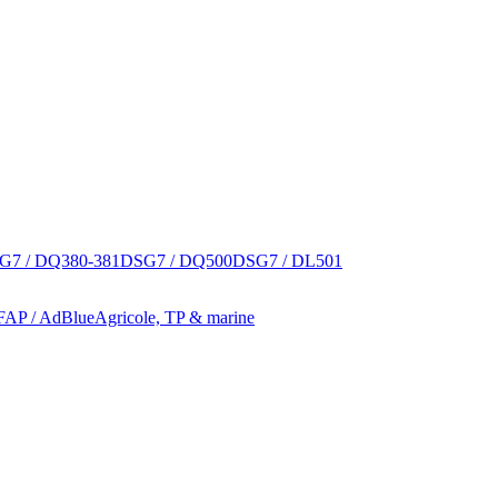
G7 / DQ380-381
DSG7 / DQ500
DSG7 / DL501
 FAP / AdBlue
Agricole, TP & marine