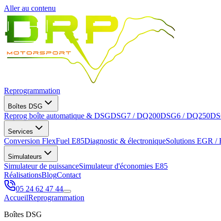
Aller au contenu
Reprogrammation
Boîtes DSG
Reprog boîte automatique & DSG
DSG7 / DQ200
DSG6 / DQ250
DS
Services
Conversion FlexFuel E85
Diagnostic & électronique
Solutions EGR /
Simulateurs
Simulateur de puissance
Simulateur d'économies E85
Réalisations
Blog
Contact
05 24 62 47 44
Accueil
Reprogrammation
Boîtes DSG