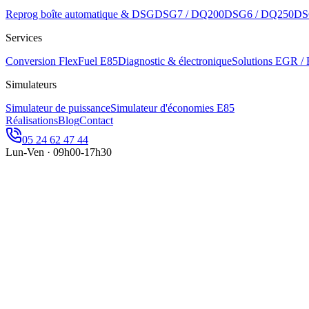
Reprog boîte automatique & DSG
DSG7 / DQ200
DSG6 / DQ250
DS
Services
Conversion FlexFuel E85
Diagnostic & électronique
Solutions EGR /
Simulateurs
Simulateur de puissance
Simulateur d'économies E85
Réalisations
Blog
Contact
05 24 62 47 44
Lun-Ven · 09h00-17h30