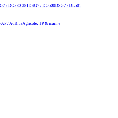
G7 / DQ380-381
DSG7 / DQ500
DSG7 / DL501
 FAP / AdBlue
Agricole, TP & marine