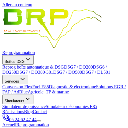
Aller au contenu
Reprogrammation
Boîtes DSG
Reprog boîte automatique & DSG
DSG7 / DQ200
DSG6 /
DQ250
DSG7 / DQ380-381
DSG7 / DQ500
DSG7 / DL501
Services
Conversion FlexFuel E85
Diagnostic & électronique
Solutions EGR /
FAP / AdBlue
Agricole, TP & marine
Simulateurs
Simulateur de puissance
Simulateur d'économies E85
Réalisations
Blog
Contact
05 24 62 47 44
Accueil
Reprogrammation