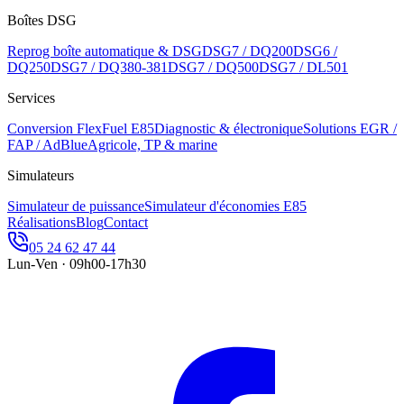
Boîtes DSG
Reprog boîte automatique & DSG
DSG7 / DQ200
DSG6 /
DQ250
DSG7 / DQ380-381
DSG7 / DQ500
DSG7 / DL501
Services
Conversion FlexFuel E85
Diagnostic & électronique
Solutions EGR /
FAP / AdBlue
Agricole, TP & marine
Simulateurs
Simulateur de puissance
Simulateur d'économies E85
Réalisations
Blog
Contact
05 24 62 47 44
Lun-Ven · 09h00-17h30